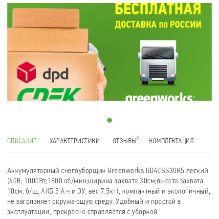
0
ОПИСАНИЕ
ХАРАКТЕРИСТИКИ
ОТЗЫВЫ
КОМПЛЕКТАЦИЯ
Аккумуляторный снегоуборщик Greenworks GD40SS30K5 легкий
(40В; 1000Вт;1800 об/мин;ширина захвата 30см;высота захвата
10см; б/щ; АКБ 5 А.ч и ЗУ; вес 7,5кг), компактный и экологичный,
не загрязняет окружающую среду. Удобный и простой в
эксплуатации, прекрасно справляется с уборкой