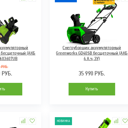
аккумуляторный
Снегоуборщик аккумуляторный
0 бесщеточный (АКБ
Greenworks GD40SB бесщеточный (АКБ
 2603607UB
4 А.ч; ЗУ)
 РУБ.
0 РУБ.
35 990 РУБ.
ить
Купить
НОВИНКА