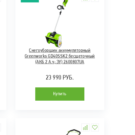
Снегоуборщик аккумуляторный
Greenworks GD40SSK2 бесщеточный
(АКБ 2 А.ч; ЗУ) 2600807UA
23 990 РУБ.
Купить