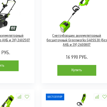
аккумуляторный
Снегоуборщик аккумуляторный
з АКБ и ЗУ) 2602507
бесщеточный Greenworks G40SS30 (без
АКБ и ЗУ) 2600807
0 РУБ.
16 990 РУБ.
ить
Купить
БЕСТСЕЛЛЕР