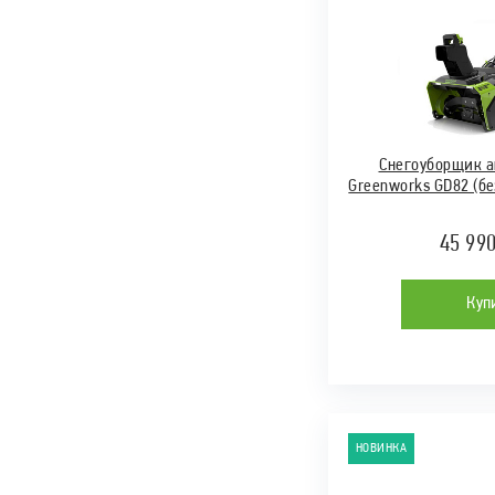
Снегоуборщик 
Greenworks GD82 (бе
45 99
Куп
НОВИНКА