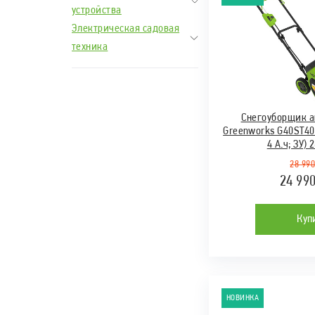
устройства
Электрическая садовая
техника
Снегоуборщик 
Greenworks G40ST4
4 А.ч; ЗУ)
28 990
24 99
Куп
НОВИНКА