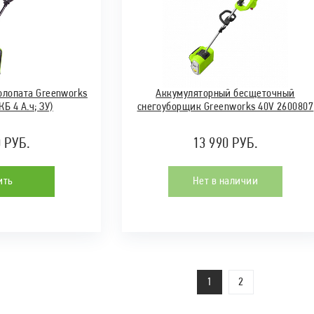
олопата Greenworks
Аккумуляторный бесщеточный
Б 4 А.ч; ЗУ)
снегоуборщик Greenworks 40V 2600807
0 РУБ.
13 990 РУБ.
ить
Нет в наличии
1
2