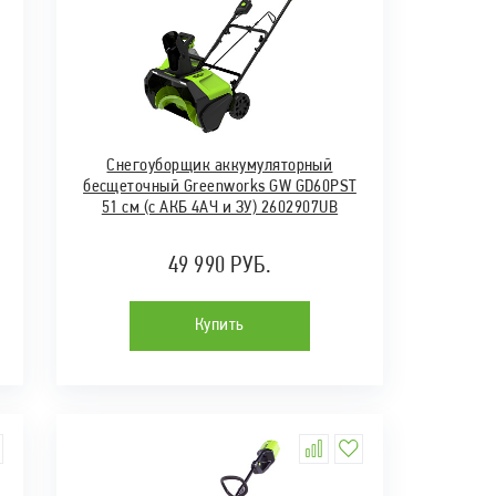
Снегоуборщик аккумуляторный
бесщеточный Greenworks GW GD60PST
51 см (c АКБ 4АЧ и ЗУ) 2602907UB
49 990 РУБ.
Купить