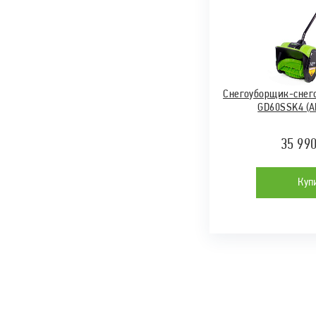
Снегоуборщик-снег
GD60SSK4 (АК
35 99
Куп