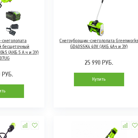
-снеголопата
Снегоуборщик-снеголопата Greenwork
й бесщеточный
GD40SSK4 40V (АКБ 4Ач и ЗУ)
k5 (АКБ 5 А.ч и ЗУ)
807UG
25 990 РУБ.
0 РУБ.
Купить
ить