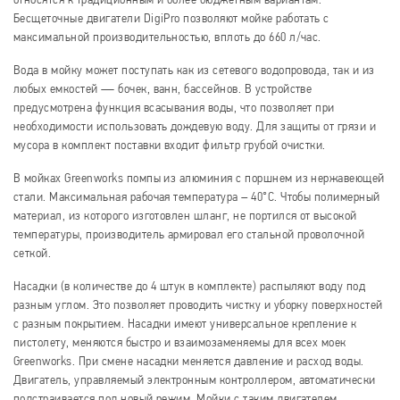
относятся к традиционным и более бюджетным вариантам.
Бесщеточные двигатели DigiPro позволяют мойке работать с
максимальной производительностью, вплоть до 660 л/час.
Вода в мойку может поступать как из сетевого водопровода, так и из
любых емкостей — бочек, ванн, бассейнов. В устройстве
предусмотрена функция всасывания воды, что позволяет при
необходимости использовать дождевую воду. Для защиты от грязи и
мусора в комплект поставки входит фильтр грубой очистки.
В мойках Greenworks помпы из алюминия с поршнем из нержавеющей
стали. Максимальная рабочая температура – 40°С. Чтобы полимерный
материал, из которого изготовлен шланг, не портился от высокой
температуры, производитель армировал его стальной проволочной
сеткой.
Насадки (в количестве до 4 штук в комплекте) распыляют воду под
разным углом. Это позволяет проводить чистку и уборку поверхностей
с разным покрытием. Насадки имеют универсальное крепление к
пистолету, меняются быстро и взаимозаменяемы для всех моек
Greenworks. При смене насадки меняется давление и расход воды.
Двигатель, управляемый электронным контроллером, автоматически
подстраивается под новый режим. Мойки с таким двигателем